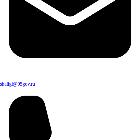
shaligl@95gov.ru