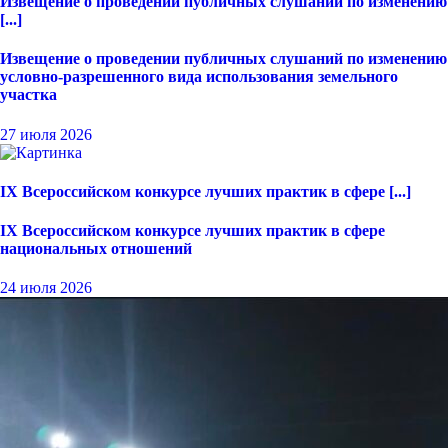
Извещение о проведении публичных слушаний по изменению
[...]
Извещение о проведении публичных слушаний по изменению
условно-разрешенного вида использования земельного
участка
27 июля 2026
IX Всероссийском конкурсе лучших практик в сфере [...]
IX Всероссийском конкурсе лучших практик в сфере
национальных отношений
24 июля 2026